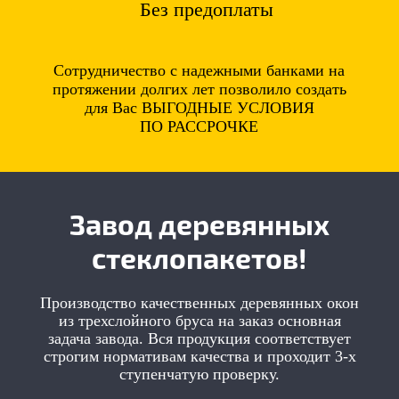
Без предоплаты
Сотрудничество с надежными банками на
протяжении долгих лет позволило создать
для Вас ВЫГОДНЫЕ УСЛОВИЯ
ПО РАССРОЧКЕ
Завод деревянных
стеклопакетов!
Производство качественных деревянных окон
из трехслойного бруса на заказ основная
задача завода. Вся продукция соответствует
строгим нормативам качества и проходит 3-х
ступенчатую проверку.